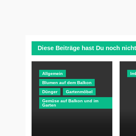
Diese Beiträge hast Du noch nicht
Allgemein
Im
Blumen auf dem Balkon
Dünger
Gartenmöbel
Gemüse auf Balkon und im
Garten