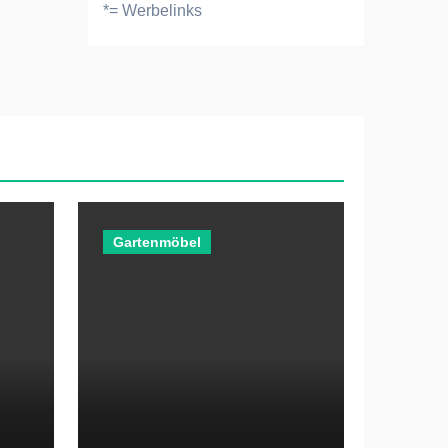
*= Werbelinks
Gartenmöbel