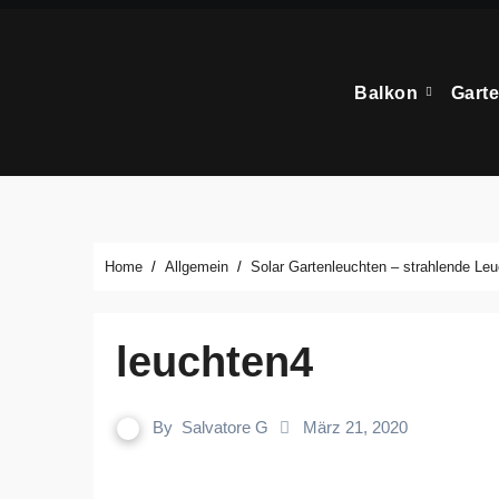
Zum
Inhalt
springen
Balkon
Gart
Home
Allgemein
Solar Gartenleuchten – strahlende Leu
leuchten4
By
Salvatore G
März 21, 2020