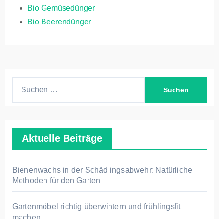
Bio Gemüsedünger
Bio Beerendünger
S
u
c
h
Aktuelle Beiträge
e
n
n
Bienenwachs in der Schädlingsabwehr: Natürliche
a
Methoden für den Garten
c
h
Gartenmöbel richtig überwintern und frühlingsfit
machen