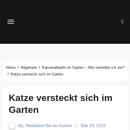
Zum
Inhalt
springen
Home
Allgemein
Katzenabwehr im Garten – Wie vertreibe ich sie?
Katze versteckt sich im Garten
Katze versteckt sich im
Garten
By
Redaktion Bio im Garten
Mai 10, 2019