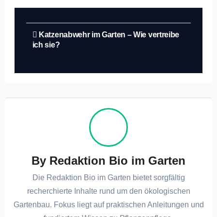
Beitragsnavigation
Katzenabwehr im Garten – Wie vertreibe
ich sie?
By
Redaktion Bio im Garten
Die Redaktion Bio im Garten bietet sorgfältig
recherchierte Inhalte rund um den ökologischen
Gartenbau. Fokus liegt auf praktischen Anleitungen und