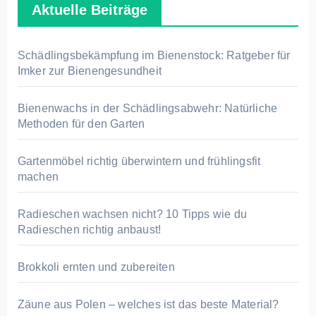
Aktuelle Beiträge
e
n
n
Schädlingsbekämpfung im Bienenstock: Ratgeber für
a
Imker zur Bienengesundheit
c
h
Bienenwachs in der Schädlingsabwehr: Natürliche
Methoden für den Garten
:
Gartenmöbel richtig überwintern und frühlingsfit
machen
Radieschen wachsen nicht? 10 Tipps wie du
Radieschen richtig anbaust!
Brokkoli ernten und zubereiten
Zäune aus Polen – welches ist das beste Material?