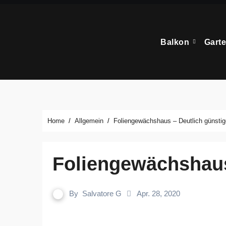
Zum
Inhalt
springen
Balkon
Gart
Home
Allgemein
Foliengewächshaus – Deutlich günsti
Foliengewächshau
By
Salvatore G
Apr. 28, 2020