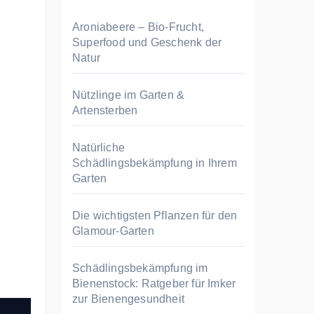
n
n
Aroniabeere – Bio-Frucht,
a
Superfood und Geschenk der
Natur
c
h
Nützlinge im Garten &
:
Artensterben
Natürliche
Schädlingsbekämpfung in Ihrem
Garten
Die wichtigsten Pflanzen für den
Glamour-Garten
Schädlingsbekämpfung im
Bienenstock: Ratgeber für Imker
zur Bienengesundheit