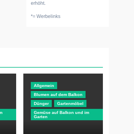
erhöht.
*= Werbelinks
Allgemein
Blumen auf dem Balkon
Dünger
Gartenmöbel
im
Gemüse auf Balkon und im
Garten