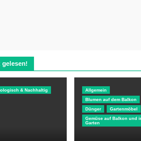
 gelesen!
ologisch & Nachhaltig
Allgemein
Blumen auf dem Balkon
Dünger
Gartenmöbel
Gemüse auf Balkon und 
Garten