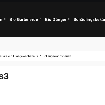
en
Bio Gartenerde
Bio Dünger
Schädlingsbek
ger als ein Glasgewächshaus
Foliengewächshaus3
s3