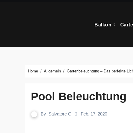
Zum
Inhalt
springen
Balkon
Gart
Home
Allgemein
Gartenbeleuchtung – Das perfekte Lic
Pool Beleuchtung
By
Salvatore G
Feb. 17, 2020