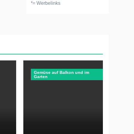
*= Werbelinks
Gemüse auf Balkon und im
Garten