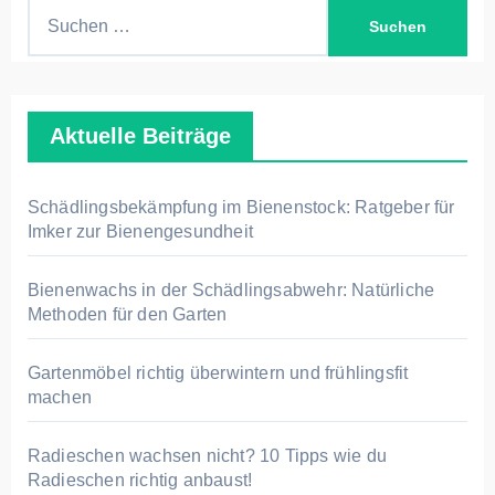
S
u
c
h
Aktuelle Beiträge
e
n
n
Schädlingsbekämpfung im Bienenstock: Ratgeber für
a
Imker zur Bienengesundheit
c
h
Bienenwachs in der Schädlingsabwehr: Natürliche
Methoden für den Garten
:
Gartenmöbel richtig überwintern und frühlingsfit
machen
Radieschen wachsen nicht? 10 Tipps wie du
Radieschen richtig anbaust!