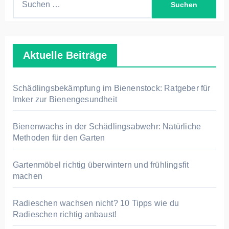
u
c
h
Aktuelle Beiträge
e
n
n
Schädlingsbekämpfung im Bienenstock: Ratgeber für
a
Imker zur Bienengesundheit
c
h
Bienenwachs in der Schädlingsabwehr: Natürliche
Methoden für den Garten
:
Gartenmöbel richtig überwintern und frühlingsfit
machen
Radieschen wachsen nicht? 10 Tipps wie du
Radieschen richtig anbaust!