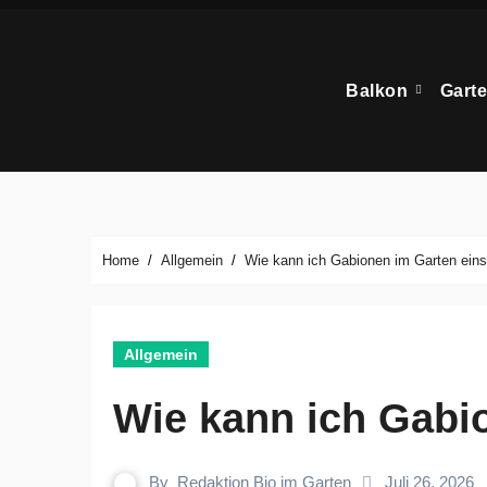
Zum
Inhalt
springen
Balkon
Gart
Home
Allgemein
Wie kann ich Gabionen im Garten ein
Allgemein
Wie kann ich Gabi
By
Redaktion Bio im Garten
Juli 26, 2026