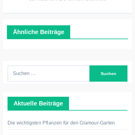
Ähnliche Beiträge
S
u
c
h
Aktuelle Beiträge
e
n
n
Die wichtigsten Pflanzen für den Glamour-Garten
a