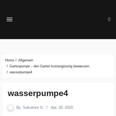
Zum
Inhalt
springen
Home
Allgemein
Gartenpumpe – den Garten kostengünstig bewässern
wasserpumpe4
wasserpumpe4
By
Salvatore G
Apr. 30, 2020