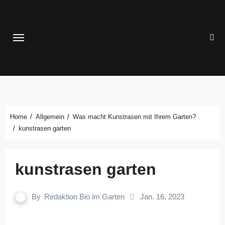
Zum
Inhalt
springen
Home
Allgemein
Was macht Kunstrasen mit Ihrem Garten?
kunstrasen garten
kunstrasen garten
By
Redaktion Bio im Garten
Jan. 16, 2023