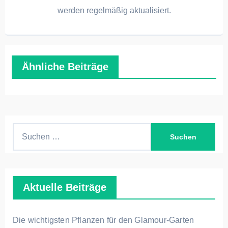
werden regelmäßig aktualisiert.
Ähnliche Beiträge
S
u
c
h
Aktuelle Beiträge
e
n
n
Die wichtigsten Pflanzen für den Glamour-Garten