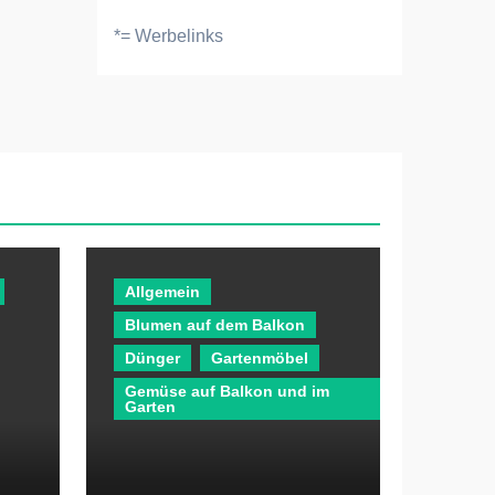
*= Werbelinks
Allgemein
Blumen auf dem Balkon
Dünger
Gartenmöbel
Gemüse auf Balkon und im
Garten