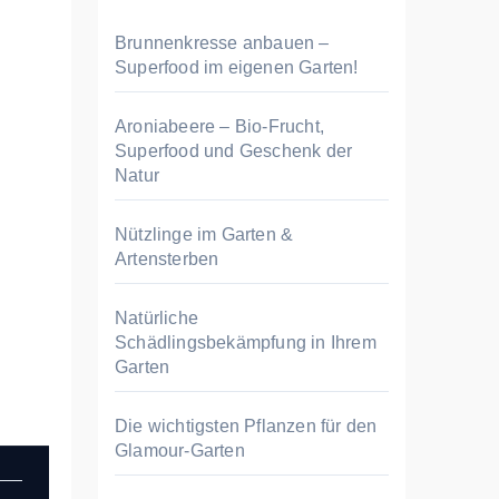
n
n
Brunnenkresse anbauen –
a
Superfood im eigenen Garten!
c
h
Aroniabeere – Bio-Frucht,
Superfood und Geschenk der
:
Natur
Nützlinge im Garten &
Artensterben
Natürliche
Schädlingsbekämpfung in Ihrem
Garten
Die wichtigsten Pflanzen für den
Glamour-Garten