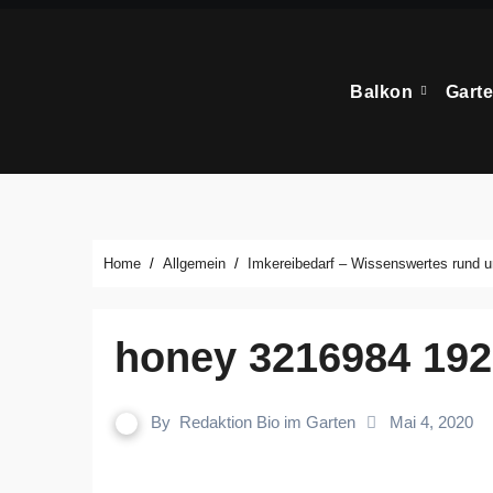
Zum
Inhalt
springen
Balkon
Gart
Home
Allgemein
Imkereibedarf – Wissenswertes rund u
honey 3216984 192
By
Redaktion Bio im Garten
Mai 4, 2020