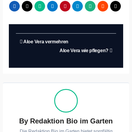
Beitragsnavigation
Aloe Vera vermehren
Aloe Vera wie pflegen?
By
Redaktion Bio im Garten
Die Redaktion Bio im Garten bietet sorgfältig