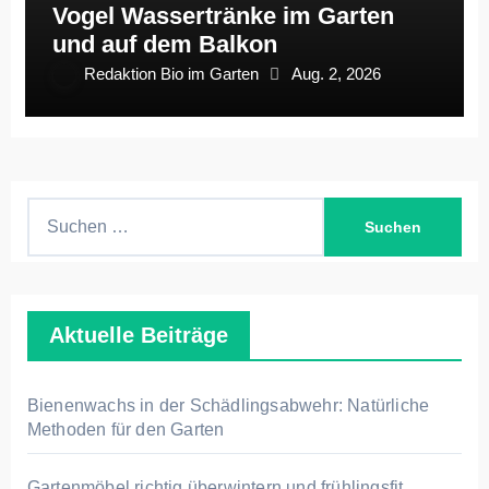
Vogel Wassertränke im Garten
und auf dem Balkon
Redaktion Bio im Garten
Aug. 2, 2026
S
u
c
h
Aktuelle Beiträge
e
n
n
Bienenwachs in der Schädlingsabwehr: Natürliche
a
Methoden für den Garten
c
h
Gartenmöbel richtig überwintern und frühlingsfit