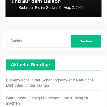
und auf dem Balkon
Redaktion Bio im Garten
Aug. 2, 2026
S
u
c
h
Aktuelle Beiträge
e
n
n
Bienenwachs in der Schädlingsabwehr: Natürliche
a
Methoden für den Garten
c
h
Gartenmöbel richtig überwintern und frühlingsfit
machen
: