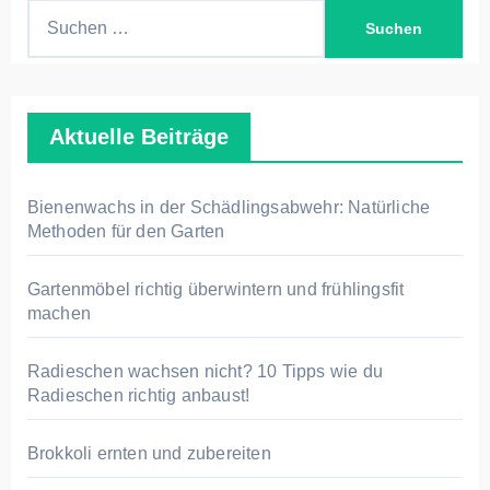
S
u
c
h
Aktuelle Beiträge
e
n
n
Bienenwachs in der Schädlingsabwehr: Natürliche
a
Methoden für den Garten
c
h
Gartenmöbel richtig überwintern und frühlingsfit
machen
:
Radieschen wachsen nicht? 10 Tipps wie du
Radieschen richtig anbaust!
Brokkoli ernten und zubereiten